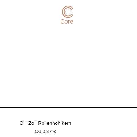
e-
Core
3D
Ø 1 Zoll Rollenhohlkern
Cena rabatowa
Od
0,27 €