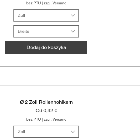
bez PTU
|
zzgl. Versand
Zoll
Breite
Dodaj do koszyka
Ø 2 Zoll Rollenhohlkern
Cena rabatowa
Od
0,42 €
bez PTU
|
zzgl. Versand
Zoll