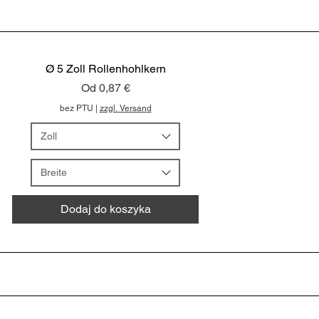
Ø 5 Zoll Rollenhohlkern
Cena rabatowa
Od
0,87 €
bez PTU
|
zzgl. Versand
Zoll
Breite
Dodaj do koszyka