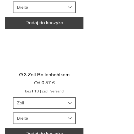
Breite
Dodaj do koszyka
Ø 3 Zoll Rollenhohlkern
Cena rabatowa
Od
0,57 €
bez PTU
|
zzgl. Versand
Zoll
Breite
Dodaj do koszyka