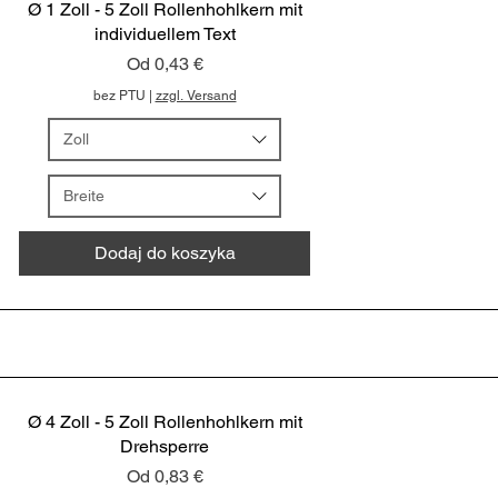
Ø 1 Zoll - 5 Zoll Rollenhohlkern mit
individuellem Text
Cena rabatowa
Od
0,43 €
bez PTU
|
zzgl. Versand
Zoll
Breite
Dodaj do koszyka
Ø 4 Zoll - 5 Zoll Rollenhohlkern mit
Drehsperre
Cena rabatowa
Od
0,83 €