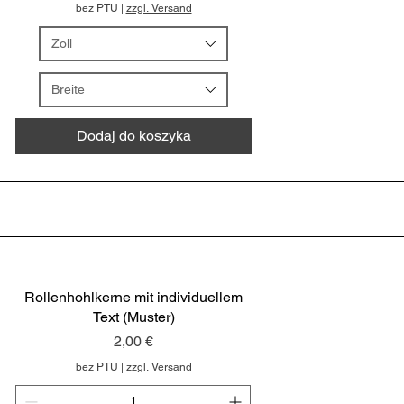
bez PTU
|
zzgl. Versand
Zoll
Breite
Dodaj do koszyka
Rollenhohlkerne mit individuellem
Text (Muster)
Cena
2,00 €
bez PTU
|
zzgl. Versand