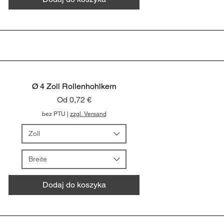
Ø 4 Zoll Rollenhohlkern
Cena rabatowa
Od
0,72 €
bez PTU
|
zzgl. Versand
Zoll
Breite
Dodaj do koszyka