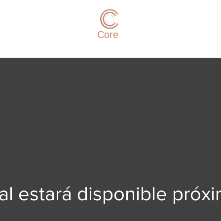
e-
Core
3D
al estará disponible pró