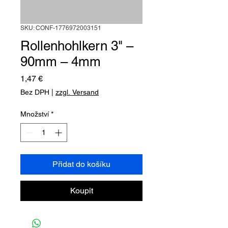
SKU: CONF-1776972003151
Rollenhohlkern 3" –
90mm – 4mm
Cena
1,47 €
Bez DPH
|
zzgl. Versand
Množství
*
Přidat do košíku
Koupit