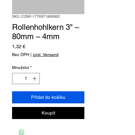
SKU: CONF-1776971868962
Rollenhohlkern 3" –
80mm – 4mm
Cena
1,32 €
Bez DPH
|
zzgl. Versand
Množství
*
Přidat do košíku
Koupit