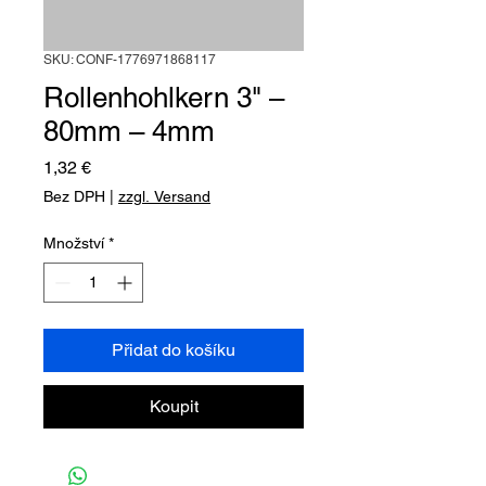
SKU: CONF-1776971868117
Rollenhohlkern 3" –
80mm – 4mm
Cena
1,32 €
Bez DPH
|
zzgl. Versand
Množství
*
Přidat do košíku
Koupit