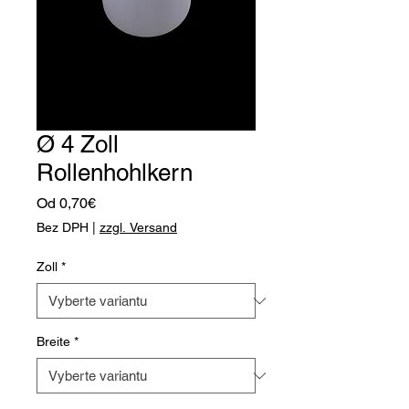
Ø 4 Zoll
Rollenhohlkern
Zvýhodněná
Od
0,70€
cena
Bez DPH
|
zzgl. Versand
Zoll
*
Breite
*