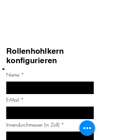
Rollenhohlkern
konfigurieren
Name
E-Mail
Innendurchmesser (in Zoll)