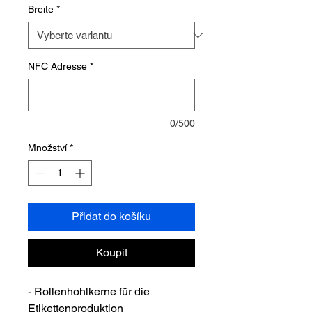
Breite
*
NFC Adresse
*
0/500
Množství
*
Přidat do košíku
Koupit
- Rollenhohlkerne für die
Etikettenproduktion