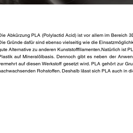
Die Abkürzung PLA (
Polylactid Acid) 
ist vor allem im Bereich 3
Die Gründe dafür sind ebenso vielseitig wie die Einsatzmöglichkei
gute Alternative zu anderen Kunststofffilamenten.
Natürlich ist P
Plastik auf Mineralölbasis. Dennoch gibt es neben der Anwe
vermehrt auf diesen Werkstoff gesetzt wird. PLA gehört zur Gru
nachwachsenden Rohstoffen. Deshalb lässt sich PLA auch in die