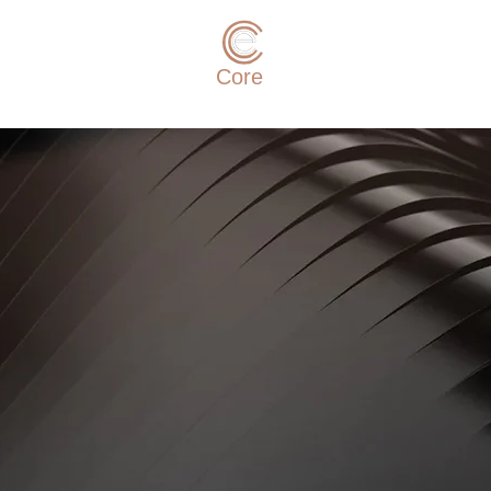
e-
Core
3D