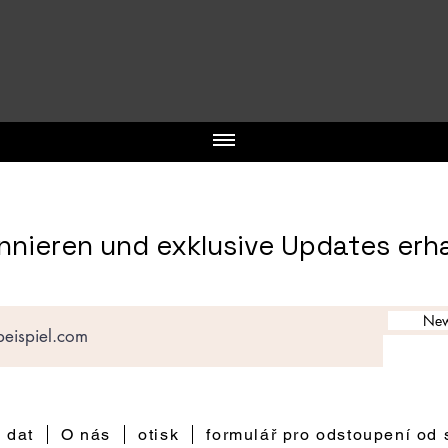
nieren und exklusive Updates erh
New
 dat
O nás
otisk
formulář pro odstoupení od