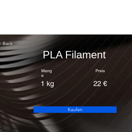
< Back
PLA Filament
Meng
Preis
e
1 kg
22 €
Kaufen